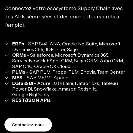
Connectez votre écosystème Supply Chain avec
des APIs sécurisées et des connecteurs prêts à
l’emploi.
ERPs
– SAP S/4HANA, Oracle, NetSuite, Microsoft
Dynamics 365, JDE, Infor, Sage
CRMs
– Salesforce, Microsoft Dynamics 365,
ServiceNow, HubSpot CRM, SugarCRM, Zoho CRM,
SAP C4C, Oracle CX Cloud
PLMs
– SAP PLM, Propel PLM, Enovia, Team Center
MES
– SAP ME/MI, Apriso
Data & BI
– Azure Data Lake, Databricks, Tableau,
Power BI, Snowflake, Amazon Redshift,
Google BigQuery
REST/JSON APIs
Contactez-nous