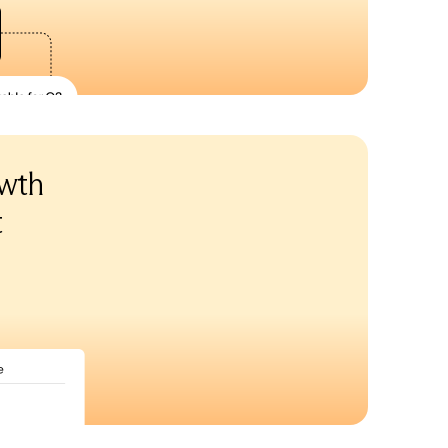
wth
t