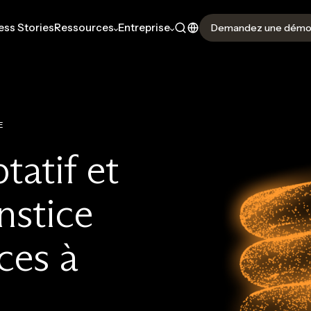
ss Stories
Ressources
Entreprise
Demandez une dém
E
atif et
nstice
ces à