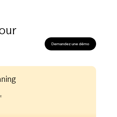
our
Demandez une démo
ning
ec