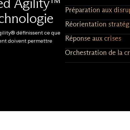
red Agility™
Préparation aux disru
echnologie
Réorientation straté
ility® définissent ce que
Réponse aux crises
ent doivent permettre
Orchestration de la cr